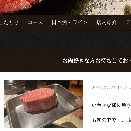
こだわり
コース
日本酒・ワイン
店内紹介
テ
お肉好きな方お待ちしてお
2026-07-27 15:22:
い色々な部位焼
も肉の中でも、