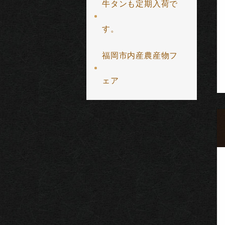
牛タンも定期入荷で
す。
福岡市内産農産物フ
ェア