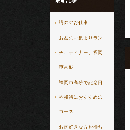
最新記事
講師のお仕事
お盆のお集まりラン
チ、ディナー、福岡
市高砂。
福岡市高砂で記念日
や接待におすすめの
コース
お肉好きな方お待ち