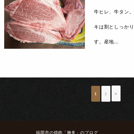
牛ヒレ、牛タン
キは割としっか
す。産地...
»
1
2
福岡市の焼肉「膾炙」のブログ