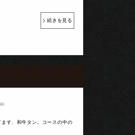
続きを見る
。
46
てます、和牛タン。コースの中の