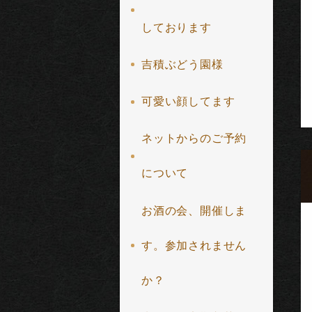
しております
吉積ぶどう園様
可愛い顔してます
ネットからのご予約
について
お酒の会、開催しま
す。参加されません
か？