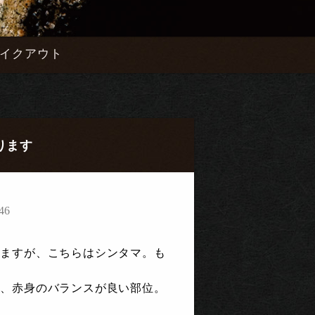
イクアウト
ります
46
きますが、こちらはシンタマ。も
脂、赤身のバランスが良い部位。